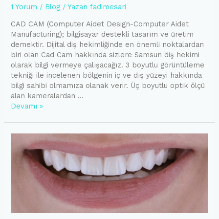
1 Yorum
/
Blog
/ Yazan
fadimesari
CAD CAM (Computer Aidet Design-Computer Aidet
Manufacturing); bilgisayar destekli tasarım ve üretim
demektir. Dijital diş hekimliğinde en önemli noktalardan
biri olan Cad Cam hakkında sizlere Samsun diş hekimi
olarak bilgi vermeye çalışacağız. 3 boyutlu görüntüleme
tekniği ile incelenen bölgenin iç ve dış yüzeyi hakkında
bilgi sahibi olmamıza olanak verir. Üç boyutlu optik ölçü
alan kameralardan …
Dijital
Devamı »
diş
hekimliği