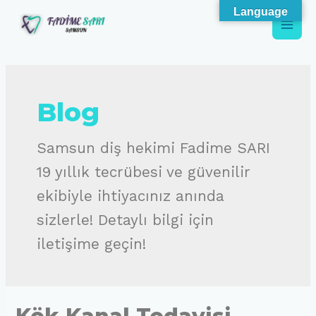
İçeriğe
Language
atla
Main
Men
Blog
Samsun diş hekimi Fadime SARI
19 yıllık tecrübesi ve güvenilir
ekibiyle ihtiyacınız anında
sizlerle! Detaylı bilgi için
iletişime geçin!