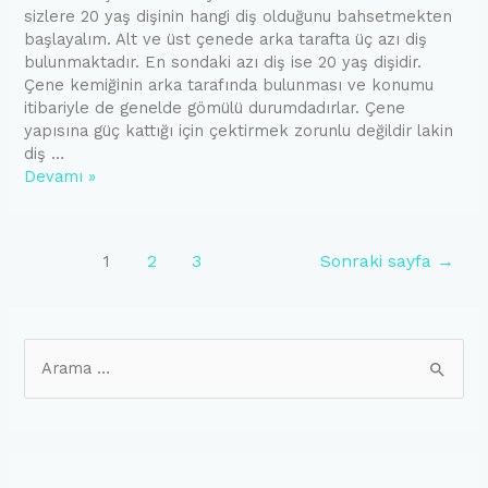
sizlere 20 yaş dişinin hangi diş olduğunu bahsetmekten
başlayalım. Alt ve üst çenede arka tarafta üç azı diş
bulunmaktadır. En sondaki azı diş ise 20 yaş dişidir.
Çene kemiğinin arka tarafında bulunması ve konumu
itibariyle de genelde gömülü durumdadırlar. Çene
yapısına güç kattığı için çektirmek zorunlu değildir lakin
diş …
20
Devamı »
yaş
dişleri
ve
Posts
1
2
3
Sonraki sayfa
→
tedavisi
pagination
S
e
a
r
c