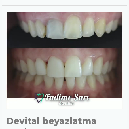
taşı
temizliği
Devital beyazlatma