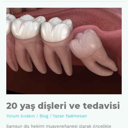
20 yaş dişleri ve tedavisi
Yorum bırakın
/
Blog
/ Yazan
fadimesari
Samsun diş hekimi muayenehanesi olarak öncelikle