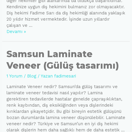
diğer hekimler gibi alanlarında da oldukça başarılıdırlar.
Kendinize uygun diş hekimini bulmanız zor olmayacaktır.
Diş hekimi Fadime Sarı da diş hekimliği alanında yaklaşık
20 yıldır hizmet vermektedir. İşinde uzun yıllardır
çalışan ve …
Samsun
Devamı »
Diş
Hekimi
Samsun Laminate
Veneer (Gülüş tasarımı)
1 Yorum
/
Blog
/ Yazan
fadimesari
Laminate Veneer nedir? Samsun’da gülüş tasarımı ve
laminate veneer tedavisi nasıl yapılır? Lamina
gerektiren tedavilerde hastalar genelde çapraşıklıktan,
renk kaybından, diş eksikliğinden veya dişlerindeki
kırıklardan şikayetçidir. Bu gibi bireyin estetik gülüşünü
bozan durumlarda lamina veneer düşünülebilir. Laminate
veneer nedir? Türkiye ve Samsun’un en iyi diş hekimi
olarak dişlerin hem daha sağlıklı hem de daha estetik …