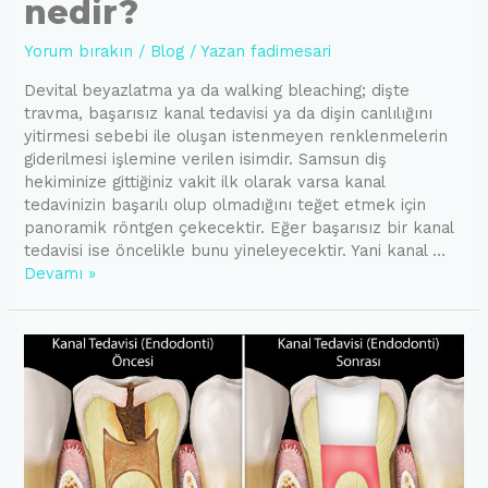
nedir?
Yorum bırakın
/
Blog
/ Yazan
fadimesari
Devital beyazlatma ya da walking bleaching; dişte
travma, başarısız kanal tedavisi ya da dişin canlılığını
yitirmesi sebebi ile oluşan istenmeyen renklenmelerin
giderilmesi işlemine verilen isimdir. Samsun diş
hekiminize gittiğiniz vakit ilk olarak varsa kanal
tedavinizin başarılı olup olmadığını teğet etmek için
panoramik röntgen çekecektir. Eğer başarısız bir kanal
tedavisi ise öncelikle bunu yineleyecektir. Yani kanal …
Devital
Devamı »
beyazlatma
nedir?