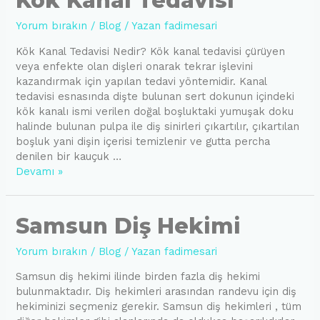
Kök Kanal Tedavisi
Yorum bırakın
/
Blog
/ Yazan
fadimesari
Kök Kanal Tedavisi Nedir? Kök kanal tedavisi çürüyen
veya enfekte olan dişleri onarak tekrar işlevini
kazandırmak için yapılan tedavi yöntemidir. Kanal
tedavisi esnasında dişte bulunan sert dokunun içindeki
kök kanalı ismi verilen doğal boşluktaki yumuşak doku
halinde bulunan pulpa ile diş sinirleri çıkartılır, çıkartılan
boşluk yani dişin içerisi temizlenir ve gutta percha
denilen bir kauçuk …
Kök
Devamı »
Kanal
Tedavisi
Samsun Diş Hekimi
Yorum bırakın
/
Blog
/ Yazan
fadimesari
Samsun diş hekimi ilinde birden fazla diş hekimi
bulunmaktadır. Diş hekimleri arasından randevu için diş
hekiminizi seçmeniz gerekir. Samsun diş hekimleri , tüm