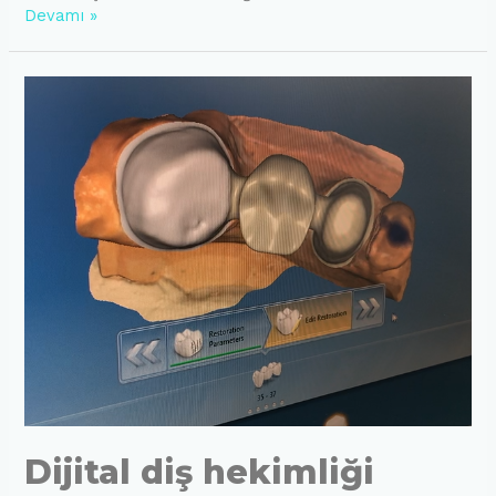
Samsun
Devamı »
Laminate
Veneer
(Gülüş
tasarımı)
Dijital diş hekimliği